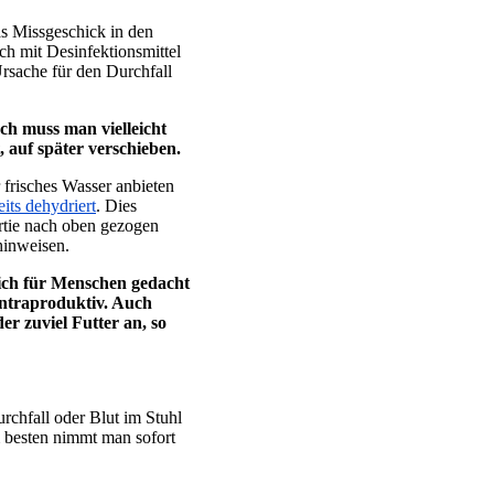
as Missgeschick in den
ch mit Desinfektionsmittel
Ursache für den Durchfall
h muss man vielleicht
 auf später verschieben.
 frisches Wasser anbieten
its dehydriert
. Dies
artie nach oben gezogen
hinweisen.
lich für Menschen gedacht
kontraproduktiv. Auch
er zuviel Futter an, so
rchfall oder Blut im Stuhl
m besten nimmt man sofort