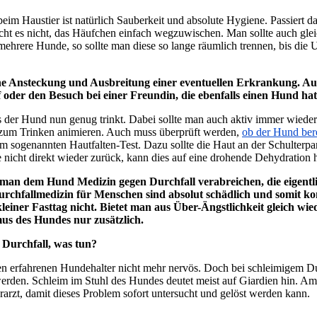
eim Haustier ist natürlich Sauberkeit und absolute Hygiene. Passiert d
cht es nicht, das Häufchen einfach wegzuwischen. Man sollte auch glei
ehrere Hunde, so sollte man diese so lange räumlich trennen, bis die 
ne Ansteckung und Ausbreitung einer eventuellen Erkrankung. Auc
 oder den Besuch bei einer Freundin, die ebenfalls einen Hund hat,
ass der Hund nun genug trinkt. Dabei sollte man auch aktiv immer wieder
s zum Trinken animieren. Auch muss überprüft werden,
ob der Hund bere
nem sogenannten Hautfalten-Test. Dazu sollte die Haut an der Schulterp
te nicht direkt wieder zurück, kann dies auf eine drohende Dehydration 
f man dem Hund Medizin gegen Durchfall verabreichen, die eigent
n Durchfallmedizin für Menschen sind absolut schädlich und somit 
kleiner Fasttag nicht. Bietet man aus Über-Ängstlichkeit gleich wied
mus des Hundes nur zusätzlich.
 Durchfall, was tun?
en erfahrenen Hundehalter nicht mehr nervös. Doch bei schleimigem Du
 werden. Schleim im Stuhl des Hundes deutet meist auf Giardien hin. A
rarzt, damit dieses Problem sofort untersucht und gelöst werden kann.